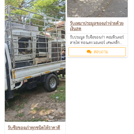
รับเหมาประมูลของเก่าจ่ายด้วย
เงินสด
รับประมูล รับซื้อของเก่า คอมพิวเตอร์
สายไฟ ทองแดง มอเตอร์ เศษเหล็ก
อลูมิเนียม คอมเพรสเซอร์ แอร์เก่า
สอบถาม
ตามโรงงาน โรงแรม อพาร์ทเม้นท์ ให้
ราคาดี คุยง่าย จ่ายคล่อง รับซื้อเงินสด
ถึงที่ สนใจทักมาสอบถามหรือส่งรูป
มาสอบถามได้ค่ะ
รับซื้อของเก่าทุกชนิดให้ราคาดี