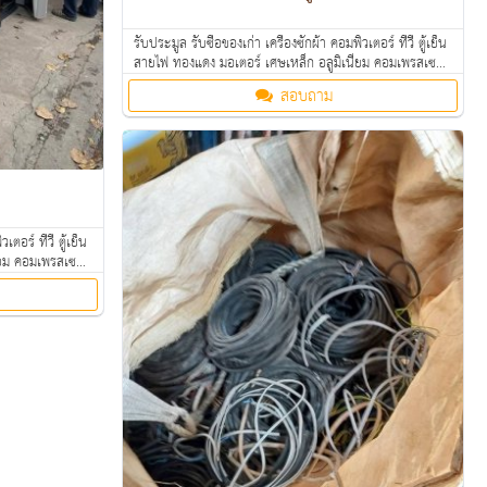
รับประมูล รับซื้อของเก่า เครื่องซักผ้า คอมพิวเตอร์ ทีวี ตู้เย็น
สายไฟ ทองแดง มอเตอร์ เศษเหล็ก อลูมิเนียม คอมเพรสเซอร์
แอร์เก่า ตามโรงงาน โรงแรม อพาร์ทเม้นท์ ให้ราคาดี คุยง่าย
สอบถาม
จ่ายคล่อง รับซื้อเงินสดถึงที่ สนใจทักมาสอบถามหรือส่งรูป
มาสอบถามได้ค่ะ
เตอร์ ทีวี ตู้เย็น
ียม คอมเพรสเซอร์
้ราคาดี คุยง่าย
บถามหรือส่งรูป