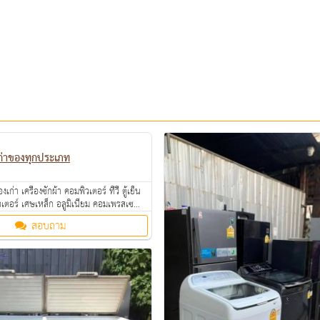
ก่าของทุกประเภท
งเก่า เครื่องซักผ้า คอมพิวเตอร์ ทีวี ตู้เย็น
ตอร์ เศษเหล็ก อลูมิเนียม คอมเพรสเซอร์
น โรงแรม อพาร์ทเม้นท์ ให้ราคาดี คุยง่าย
สอบถาม
งินสดถึงที่ สนใจทักมาสอบถามหรือส่งรูป