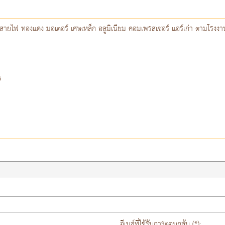
้เย็น สายไฟ ทองแดง มอเตอร์ เศษเหล็ก อลูมิเนียม คอมเพรสเซอร์ แอร์เก่า ตามโรงงาน
5
อีเมล์ที่ใช้รับการตอบกลับ (*):